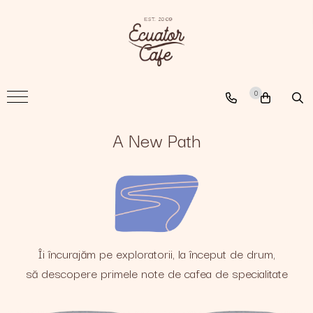
Cafea
A New Path
0
The Nomad
The Coffee Searcher
A New Path
Îi încurajăm pe exploratorii, la început de drum,
să descopere primele note de cafea de specialitate