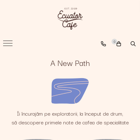
Cafea
A New Path
0
The Nomad
The Coffee Searcher
A New Path
Îi încurajăm pe exploratorii, la început de drum,
să descopere primele note de cafea de specialitate