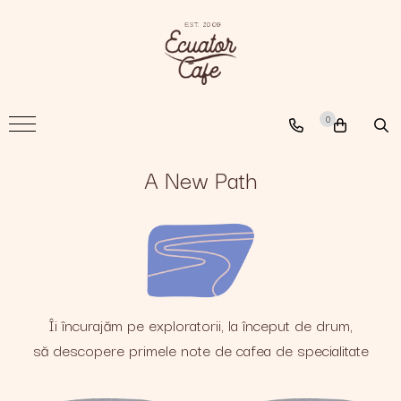
Cafea
A New Path
0
The Nomad
The Coffee Searcher
A New Path
Îi încurajăm pe exploratorii, la început de drum,
să descopere primele note de cafea de specialitate