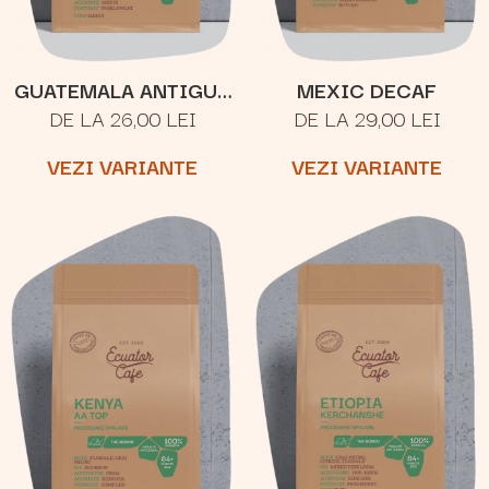
GUATEMALA ANTIGUA
MEXIC DECAF
DE LA 26,00 LEI
DE LA 29,00 LEI
LOS VOLCANES
VEZI VARIANTE
VEZI VARIANTE