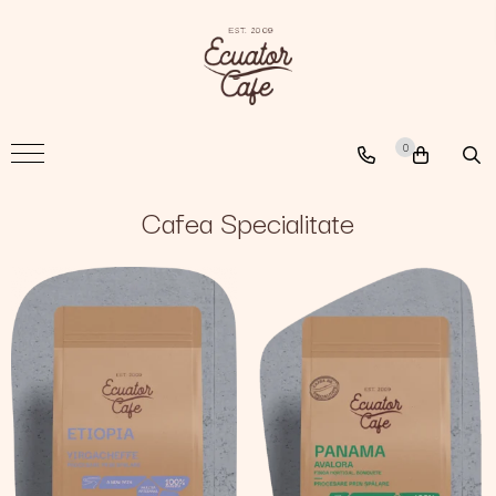
Cafea
A New Path
0
The Nomad
The Coffee Searcher
Cafea Specialitate