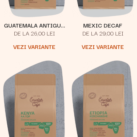
GUATEMALA ANTIGUA
MEXIC DECAF
DE LA 26,00 LEI
DE LA 29,00 LEI
LOS VOLCANES
VEZI VARIANTE
VEZI VARIANTE