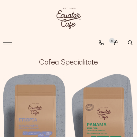
Cafea
A New Path
0
The Nomad
The Coffee Searcher
Cafea Specialitate