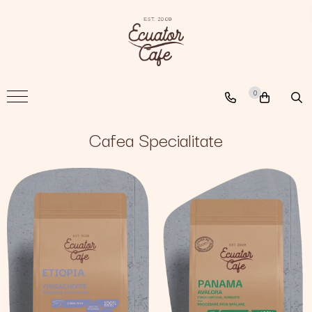
Cafea
A New Path
0
The Nomad
The Coffee Searcher
Cafea Specialitate