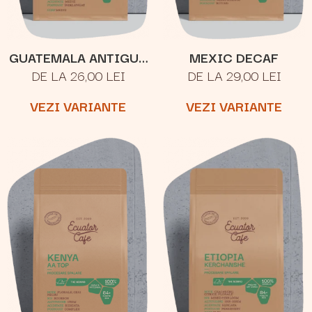
GUATEMALA ANTIGUA
MEXIC DECAF
DE LA 26,00 LEI
DE LA 29,00 LEI
LOS VOLCANES
VEZI VARIANTE
VEZI VARIANTE