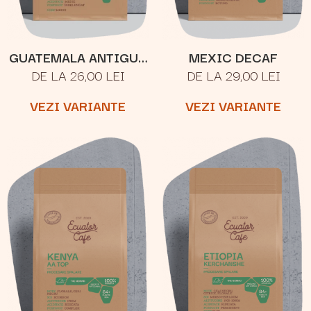
GUATEMALA ANTIGUA
MEXIC DECAF
DE LA 26,00 LEI
DE LA 29,00 LEI
LOS VOLCANES
VEZI VARIANTE
VEZI VARIANTE