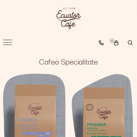
Cafea
A New Path
0
The Nomad
The Coffee Searcher
Cafea Specialitate