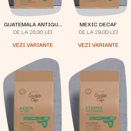
GUATEMALA ANTIGUA
MEXIC DECAF
DE LA 26,00 LEI
DE LA 29,00 LEI
LOS VOLCANES
VEZI VARIANTE
VEZI VARIANTE