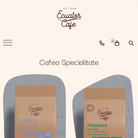
Cafea
A New Path
0
The Nomad
The Coffee Searcher
Cafea Specialitate