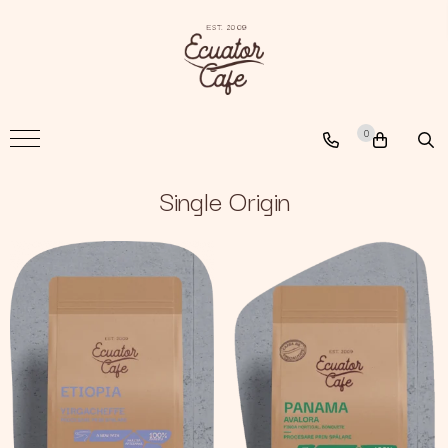
Cafea
A New Path
0
The Nomad
The Coffee Searcher
Single Origin