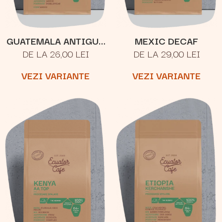
GUATEMALA ANTIGUA
MEXIC DECAF
DE LA 26,00 LEI
DE LA 29,00 LEI
LOS VOLCANES
VEZI VARIANTE
VEZI VARIANTE