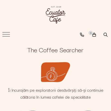
Cafea
A New Path
0
The Nomad
The Coffee Searcher
The Coffee Searcher
Îi încurajăm pe exploratorii desăvârșiți să-și continuie
călătoria în lumea cafelei de specialitate