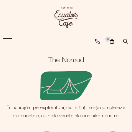
Cafea
A New Path
0
The Nomad
The Coffee Searcher
The Nomad
Îi încurajăm pe exploratorii, mai inițiați, sa-și completeze
experiențele, cu noile variate ale originilor noastre.