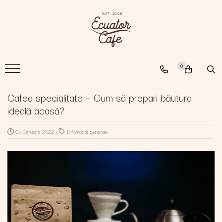
Cafea
A New Path
0
The Nomad
The Coffee Searcher
Cafea specialitate – Cum să prepari băutura
ideală acasă?
04 Ianuarie 2022
|
Informatii generale