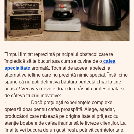
Timpul limitat reprezintă principalul obstacol care te
împiedică să te bucuri așa cum se cuvine de o
cafea
specialitate
aromată. Tocmai de aceea, apelezi la
alternative ieftine care nu prezintă nimic special. Însă, cine
spune că nu poți definitiva băutura perfectă chiar la tine
acasă? Vei avea nevoie doar de o râșniță profesională și
de câteva trucuri inovative:
-
Dacă prețuiești experiențele complexe,
optează doar pentru cafea proaspătă. Alege, așadar,
producători care mizează pe originalitate și prăjesc cu
atenție boabele de cafea înainte să le livreze clienților. La
final te vei bucura de un gust fresh, potrivit cerințelor tale.