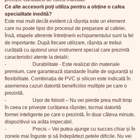
Ce alte accesorii poți utiliza pentru a obține o cafea
specialitate inedită?
Este mai mult decât evident că râșnița este un element
care nu poate lipsi din procesul de preparare al cafelei.
Însă, etapele aferente întreținerii echipamentului sunt la fel
de importante. După fiecare utilizare, râșnița ar trebui
curățată cu ajutorul unui instrument special care prezintă
caracteristici atente la detalii:
-
Durabilitate - Este realizat din materiale
premium, care garantează standarde înalte de siguranță și
flexibilitate. Combinația de PVC și silicon este indicată în
asemenea cazuri datorită beneficiilor multiple pe care o
prezintă.
-
Ușor de folosit – Nu vei pierde prea mult timp
în ceea ce privește curățarea râșniței, tocmai datorită
formei inteligente pe care o prezintă. În doar câteva minute,
dispozitivul va arăta impecabil.
-
Precis – Vei putea ajunge cu succes chiar și în
zonele mai înguste și să îndepărtezi petele dificile. Nu vei