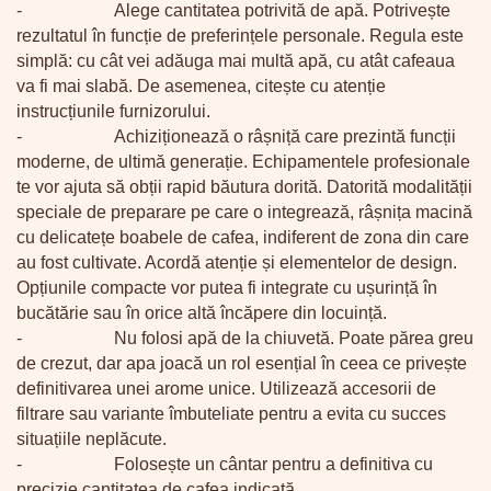
-
Alege cantitatea potrivită de apă. Potrivește
rezultatul în funcție de preferințele personale. Regula este
simplă: cu cât vei adăuga mai multă apă, cu atât cafeaua
va fi mai slabă. De asemenea, citește cu atenție
instrucțiunile furnizorului.
-
Achiziționează o râșniță care prezintă funcții
moderne, de ultimă generație. Echipamentele profesionale
te vor ajuta să obții rapid băutura dorită. Datorită modalității
speciale de preparare pe care o integrează, râșnița macină
cu delicatețe boabele de cafea, indiferent de zona din care
au fost cultivate. Acordă atenție și elementelor de design.
Opțiunile compacte vor putea fi integrate cu ușurință în
bucătărie sau în orice altă încăpere din locuință.
-
Nu folosi apă de la chiuvetă. Poate părea greu
de crezut, dar apa joacă un rol esențial în ceea ce privește
definitivarea unei arome unice. Utilizează accesorii de
filtrare sau variante îmbuteliate pentru a evita cu succes
situațiile neplăcute.
-
Folosește un cântar pentru a definitiva cu
precizie cantitatea de cafea indicată.