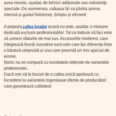
avea nevoie, așadar, de tehnici adiționale sau substanțe
speciale. De asemenea, cafeaua își va păstra aroma
intensă și gustul îndrăzneț. Simplu și eficient!
A prepara
cafea boabe
acasă nu este, așadar, o misiune
dedicată exclusiv profesioniștilor. Tot ce trebuie să faci este
să urmezi sfaturile de mai sus. Accesoriile moderne, care
integrează funcții inovative sunt cele care fac diferența între
o băutură obișnuită și una care prezintă un mix special de
arome.
Nimic nu se compară cu rezultatele obținute de variantele
profesionale.
Dacă vrei să te bucuri de o cafea unică apelează cu
încredere la variantele ingenioase oferite de producători
care garantează calitatea!