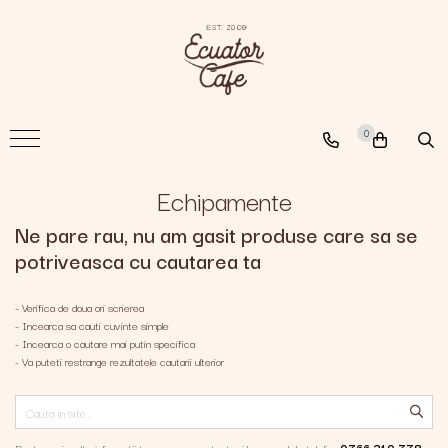
Cafea
A New Path
0
The Nomad
The Coffee Searcher
Echipamente
Ne pare rau, nu am gasit produse care sa se
potriveasca cu cautarea ta
- Verifica de doua ori scrierea
- Incearca sa cauti cuvinte simple
- Incearca o cautare mai putin specifica
- Va puteti restrange rezultatele cautarii ulterior