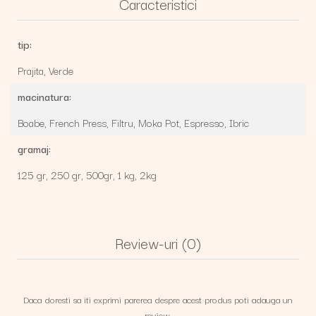
Caracteristici
tip:
Prajita,
Verde
macinatura:
Boabe,
French Press,
Filtru,
Moka Pot,
Espresso,
Ibric
gramaj:
125 gr,
250 gr,
500gr,
1 kg,
2kg
Review-uri
(0)
Daca doresti sa iti exprimi parerea despre acest produs poti adauga un
review.