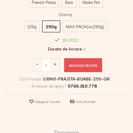
French Press
Ibric
Moka Pot
Gramaj
:
125g
250g
MAX PACK(4x250g)
IN STOC
Durata de livrare:
1
ADAUGA IN COS
Cod Produs:
13960-PRAJITA-BOABE-250-GR
Ai nevoie de ajutor?
0766.310.778
Adauga la Favorite
Cere informatii
Descriere