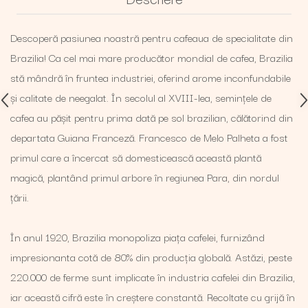
Descoperă pasiunea noastră pentru cafeaua de specialitate din
Brazilia! Ca cel mai mare producător mondial de cafea, Brazilia
stă mândră în fruntea industriei, oferind arome inconfundabile
și calitate de neegalat. În secolul al XVIII-lea, semințele de
cafea au pășit pentru prima dată pe sol brazilian, călătorind din
departata Guiana Franceză. Francesco de Melo Palheta a fost
primul care a încercat să domesticească această plantă
magică, plantând primul arbore în regiunea Para, din nordul
țării.
În anul 1920, Brazilia monopoliza piața cafelei, furnizând
impresionanta cotă de 80% din producția globală. Astăzi, peste
220.000 de ferme sunt implicate în industria cafelei din Brazilia,
iar această cifră este în creștere constantă. Recoltate cu grijă în