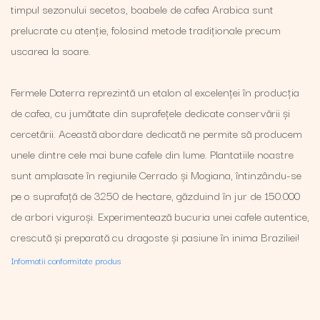
timpul sezonului secetos, boabele de cafea Arabica sunt
prelucrate cu atenție, folosind metode tradiționale precum
uscarea la soare.
Fermele Daterra reprezintă un etalon al excelenței în producția
de cafea, cu jumătate din suprafețele dedicate conservării și
cercetării. Această abordare dedicată ne permite să producem
unele dintre cele mai bune cafele din lume. Plantatiile noastre
sunt amplasate în regiunile Cerrado și Mogiana, întinzându-se
pe o suprafață de 3250 de hectare, găzduind în jur de 150.000
de arbori viguroși. Experimentează bucuria unei cafele autentice,
crescută și preparată cu dragoste și pasiune în inima Braziliei!
Informatii conformitate produs