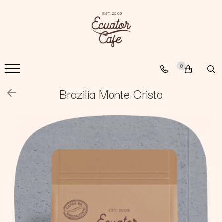
Cafea
A New Path
0
The Nomad
The Coffee Searcher
Brazilia Monte Cristo