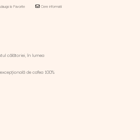
auga la Favorite
Cere informatii
ul călătoriei, în lumea
 excepțională de cafea 100%