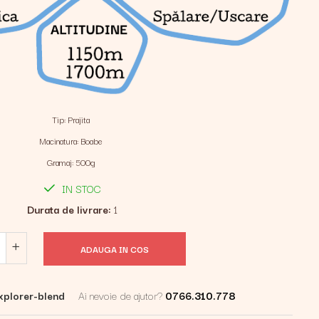
Tip
:
Prajita
Macinatura
:
Boabe
Gramaj
:
500g
IN STOC
Durata de livrare:
1
ADAUGA IN COS
plorer-blend
Ai nevoie de ajutor?
0766.310.778