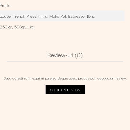
Prajita
Boabe,
French Press,
Filtru,
Moka Pot,
Espresso,
Ibric
250 gr,
500gr,
1 kg
Review-uri
(0)
Daca doresti sa iti exprimi parerea despre acest produs poti adauga un review.
SCRIE UN REVIEW