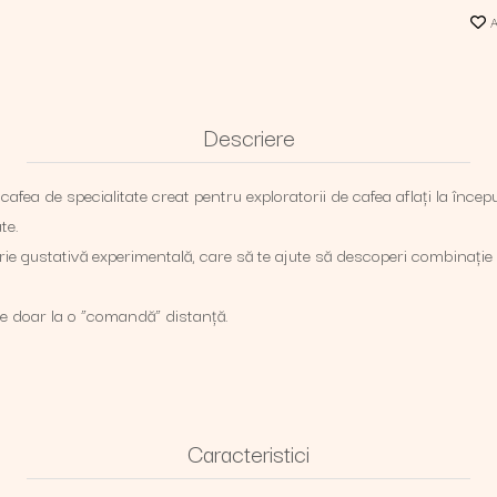
Ad
Descriere
afea de specialitate creat pentru exploratorii de cafea aflați la început
ate.
orie gustativă experimentală, care să te ajute să descoperi combinație
 e doar la o ”comandă” distanță.
Caracteristici