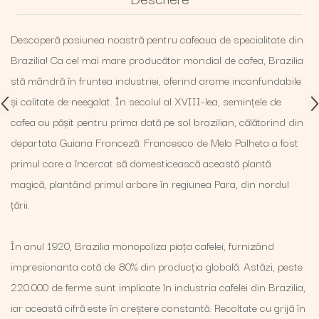
Descoperă pasiunea noastră pentru cafeaua de specialitate din
Brazilia! Ca cel mai mare producător mondial de cafea, Brazilia
stă mândră în fruntea industriei, oferind arome inconfundabile
și calitate de neegalat. În secolul al XVIII-lea, semințele de
cafea au pășit pentru prima dată pe sol brazilian, călătorind din
departata Guiana Franceză. Francesco de Melo Palheta a fost
primul care a încercat să domesticească această plantă
magică, plantând primul arbore în regiunea Para, din nordul
țării.
În anul 1920, Brazilia monopoliza piața cafelei, furnizând
impresionanta cotă de 80% din producția globală. Astăzi, peste
220.000 de ferme sunt implicate în industria cafelei din Brazilia,
iar această cifră este în creștere constantă. Recoltate cu grijă în