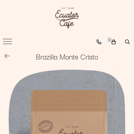
Cafea
A New Path
0
The Nomad
The Coffee Searcher
Brazilia Monte Cristo