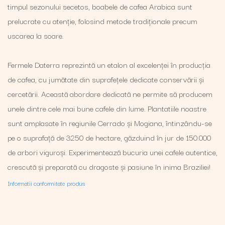
timpul sezonului secetos, boabele de cafea Arabica sunt
prelucrate cu atenție, folosind metode tradiționale precum
uscarea la soare.
Fermele Daterra reprezintă un etalon al excelenței în producția
de cafea, cu jumătate din suprafețele dedicate conservării și
cercetării. Această abordare dedicată ne permite să producem
unele dintre cele mai bune cafele din lume. Plantatiile noastre
sunt amplasate în regiunile Cerrado și Mogiana, întinzându-se
pe o suprafață de 3250 de hectare, găzduind în jur de 150.000
de arbori viguroși. Experimentează bucuria unei cafele autentice,
crescută și preparată cu dragoste și pasiune în inima Braziliei!
Informatii conformitate produs