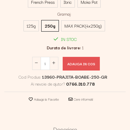
French Press
Ibric
Moka Pot
Gramaj
:
125g
250g
MAX PACK(4x250g)
IN STOC
Durata de livrare:
1
ADAUGA IN COS
Cod Produs:
13960-PRAJITA-BOABE-250-GR
Ai nevoie de ajutor?
0766.310.778
Adauga la Favorite
Cere informatii
Descriere