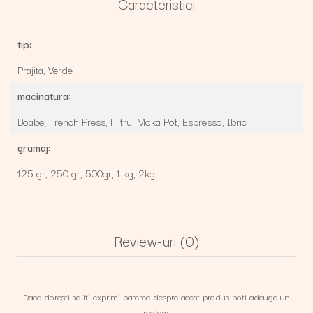
Caracteristici
tip:
Prajita,
Verde
macinatura:
Boabe,
French Press,
Filtru,
Moka Pot,
Espresso,
Ibric
gramaj:
125 gr,
250 gr,
500gr,
1 kg,
2kg
Review-uri
(0)
Daca doresti sa iti exprimi parerea despre acest produs poti adauga un
review.