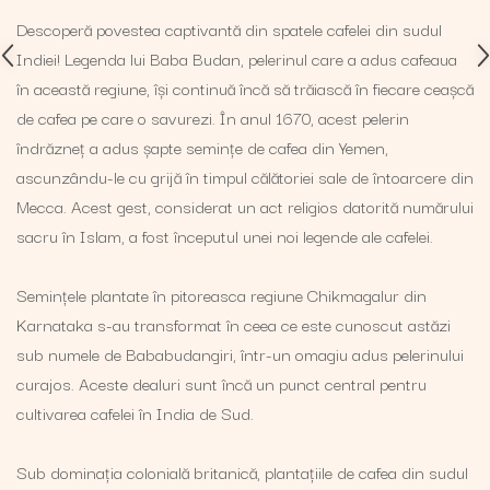
Descoperă povestea captivantă din spatele cafelei din sudul
Indiei! Legenda lui Baba Budan, pelerinul care a adus cafeaua
în această regiune, își continuă încă să trăiască în fiecare ceașcă
de cafea pe care o savurezi. În anul 1670, acest pelerin
îndrăzneț a adus șapte semințe de cafea din Yemen,
ascunzându-le cu grijă în timpul călătoriei sale de întoarcere din
Mecca. Acest gest, considerat un act religios datorită numărului
sacru în Islam, a fost începutul unei noi legende ale cafelei.
Semințele plantate în pitoreasca regiune Chikmagalur din
Karnataka s-au transformat în ceea ce este cunoscut astăzi
sub numele de Bababudangiri, într-un omagiu adus pelerinului
curajos. Aceste dealuri sunt încă un punct central pentru
cultivarea cafelei în India de Sud.
Sub dominația colonială britanică, plantațiile de cafea din sudul