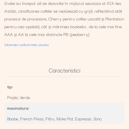
Indiei au început să se dezvolte în mijlocul secolului al XIX-lea.
Astăzi, clasificarea cafelei se realizează cu grijă, reflectând atât
procesul de procesare, Cherry pentru cafea uscată și Plantation
pentru cea spalată, cât și mărimea boabelor, de la cele mai fine
AAA și AA la cele mai distincte PB (peaberry).
Informatii conformitate produs
Caracteristici
tip:
Prajita,
Verde
macinatura:
Boabe,
French Press,
Filtru,
Moka Pot,
Espresso,
Ibric