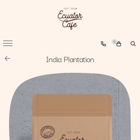
Cafea
A New Path
0
The Nomad
The Coffee Searcher
India Plantation