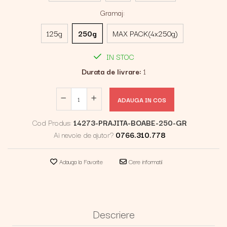
Gramaj
:
125g
250g
MAX PACK(4x250g)
IN STOC
Durata de livrare:
1
ADAUGA IN COS
Cod Produs:
14273-PRAJITA-BOABE-250-GR
Ai nevoie de ajutor?
0766.310.778
Adauga la Favorite
Cere informatii
Descriere