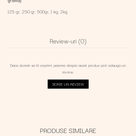
gramaj:
125 gr,
250 gr,
500gr,
1 kg,
2kg
Review-uri
(0)
Daca doresti sa iti exprimi parerea despre acest produs poti adauga un
review.
SCRIE UN REVIEW
PRODUSE SIMILARE