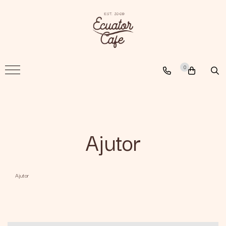
Cafea
A New Path
0
The Nomad
The Coffee Searcher
Ajutor
Ajutor