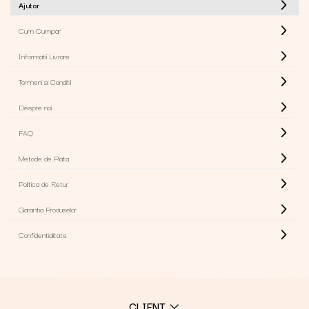
Ajutor
Cum Cumpar
Informatii Livrare
Termeni si Conditii
Despre noi
FAQ
Metode de Plata
Politica de Retur
Garantia Produselor
Confidentialitate
CLIENT