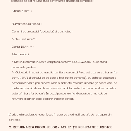
– produsele se pot returna dupa confirmarea din partea companiei :
Nume client :
Numar factura fiscala :
Denumirea produsului (produselor) si cantitatea :
Motivul returnarii* :
Contul IBAN ** :
Alte mentiuni :
* Motivul returnarii nu este obligatoriu conform OUG 34/2014 , exceptand
persoanele juridice.
** Obligatoriu in cazul comenzilor achitate cu cardul (in acest caz se va transmite
contul IBAN al cardului de pe care a fost platita comanda), cu ordin de plata sau a
comenzilor livrate prin curierat rapid si achitate ramburs la livrare (in acest caz, ca
metoda optionala de rambursare este mandatul postal insa recomandarea noastra
este prin transfer bancar). In cazul persoanelor juridice, singura metoda de
returnare a baniilor este cea prin transfer bancar.
b) orice alta declaratie neechivoca în care va exprimati decizia de retragere din
contract.
2. RETURNAREA PRODUSELOR – ACHIZIȚII PERSOANE JURIDICE: