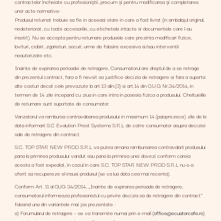
contractelor încheiate cu profesioniştii, precum şi pentru modificarea şi completarea
unor acte normative:
Produsul returnat trebuie sa fie in aceeasi stare in care a fost livrat (in ambalajul original,
nedeteriorat, cu toate accesoriile, cu etichetele intacte si documentele care l-au
insotit). Nu se accepta pentru returnare produsele care prezinta modificari fizice,
lovituri, ciobiri, zgarieturi, socuri, urme de folosire excesiva si/sau interventii
neautorizate etc.
Inainte de expirarea perioadei de retragere, Consumatorul are dreptul de a se retrage
din prezentul contract, fara a fi nevoit sa justifice decizia de retragere si fara a suporta
alte costuri decat cele prevazute la art.13 alin.(3) si art.14 din O.U.G Nr.34/2014, in
termen de 14 zile incepand cu ziua in care intra in posesia fizica a produsului. Cheltuielile
de returnare sunt suportate de consumator.
Vanzatorul va rambursa contravaloarea produsului in maximum 14 (paisprezece) zile de la
data informarii S.C Evolution Prest Systems S.R.L de catre consumator asupra deciziei
sale de retragere din contract.
S.C. TOP STAR NEW PROD S.R.L va putea amana rambursarea contravalorii produsului
pana la primirea produsului vandut sau pana la primirea unei dovezi conform careia
acesta a fost expediat, in cazul in care S.C. TOP STAR NEW PROD S.R.L nu s-a
oferit sa recupereze el insusi produsul (se va lua data cea mai recenta).
Conform Art. 11 al OUG 34/2014, „Inainte de expirarea perioada de retragere,
consumatorul informeaza profesionistul cu privire decizia sa de retragere din contract”
folosind una din variantele mai jos prezentate :
a) Forumularul de retragere – se va transmite numai prin e-mail (
office@ecuatorcafe.ro
)