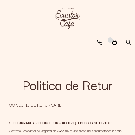
Cafea
A New Path
0
The Nomad
The Coffee Searcher
Politica de Retur
CONDITII DE RETURNARE
1. RETURNAREA PRODUSELOR – ACHIZIȚII PERSOANE FIZICE:
Conform Ordonantei de Urgenta Nr. 34/2014 privind drepturile consumatorilor în cadrul