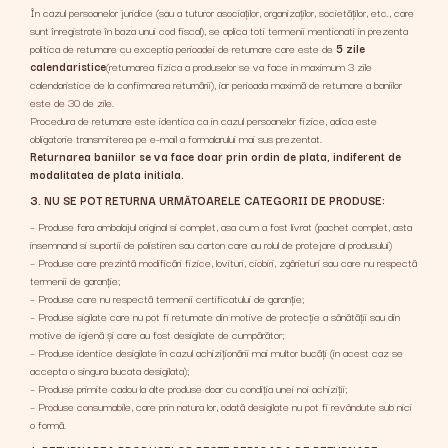
În cazul persoanelor juridice (sau a tuturor asociaților, organizaților, societăților, etc., care
sunt înregistrate în baza unui cod fiscal), se aplica toti termenii mentionati in prezenta
politica de returnare cu exceptia perioadei de returnare care este de
5 zile
calendaristice
(returnarea fizica a produselor se va face in maximum 3 zile
calendaristice de la confirmarea returnării), iar perioada maximă de returnare a baniilor
este de 30 de zile.
Procedura de returnare este identica ca in cazul persoanelor fizice, adica este
obligatorie transmiterea pe e-mail a formalarului mai sus prezentat.
Returnarea baniilor se va face doar prin ordin de plata, indiferent de
modalitatea de plata initiala.
3. NU SE POT RETURNA URMĂTOARELE CATEGORII DE PRODUSE:
– Produse fara ambalajul original si complet, asa cum a fost livrat (pachet complet, asta
insemnand si suportii de polistiren sau carton care au rolul de protejare al produsului)
– Produse care prezintă modificări fizice, lovituri, ciobiri, zgârieturi sau care nu respectă
termenii de garanție;
– Produse care nu respectă termenii certificatului de garanție;
– Produse sigilate care nu pot fi returnate din motive de protecție a sănătății sau din
motive de igienă și care au fost desigilate de cumpărător;
– Produse identice desigilate în cazul achiziționării mai multor bucăți (in acest caz se
accepta o singura bucata desigilata);
– Produse primite cadou la alte produse doar cu condiția unei noi achiziții;
– Produse consumabile, care prin natura lor, odată desigilate nu pot fi revândute sub nici
o formă.