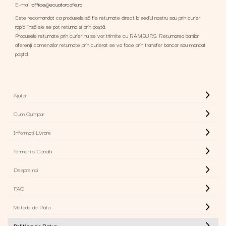
E-mail :
office@ecuatorcafe.ro
Este recomandat ca produsele să fie returnate direct la sediul nostru sau prin curier
rapid, însă ele se pot returna și prin poștă.
Produsele returnate prin curier nu se vor trimite cu RAMBURS. Returnarea banilor
aferenți comenzilor returnate prin curierat se va face prin transfer bancar sau mandat
poștal.
Ajutor
Cum Cumpar
Informatii Livrare
Termeni si Conditii
Despre noi
FAQ
Metode de Plata
Politica de Retur