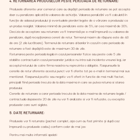
4. RETURNAREA PRODUSELOR PESTE PERIOADA DE RETURNARE:
Produsele aferente unor comenzi care au depășit perioada de returnare se pot accepta
doar cu penalizare aplicată la valoarea de achiziție. Valoarea penalizării va fi calculată în
funcție de adaosul produsului și eventualele pierderi legate de o vânzare a produsului ca
un produs resigilat. Valoarea minimă de penalizare este de 5%, iar cea maximă de 30%.
Decizia de acceptare sau returnare va fi transmisă pe e-mail împreună cu valoarea de
penalizare, după recepționarea cererii de retur. Termenul maxim de răspuns este de 48
de ore (2 zile lucrătoare). Termenul de returnare al banilor în cazul în care perioada de
returnare a fost depășită este de maximum 30 de zile.
Returnarea peste perioada legala in cazul persoanelor fizice sau peste cele 5 zile
stabilite contractual in cazul persoanelor juridice nu intra sub incidenta vreunei legi, iar
acceptul returului de catre firma noastra nu reprezinta o obligatie. Raspunsurile la
cererile de retur aferente acestui punct vor fi oferite tot pe e-mail in termenul mai sus
mentionat. Raspunsul pozitiv sau negativ va fi oferit in functie de mai multi factori,
principalii fiind perioada trecuta de la data maxima in care se putea returna si starea
produsului.
Cererile de returnare a caror perioada trecuta de la data maxima de returnare legala /
contractuala depaseste 20 de zile nu vor fi analizate si vor fi refuzate, cu exceptia
produselor care sunt sigilate.
5. DATE RETURNARE:
Produsele vor fi returnate (pachet complet, așa cum au fost primite și după caz
împreună cu produsele cadou) conform celor de mai jos:
Pentru mai multe informatii apelati: