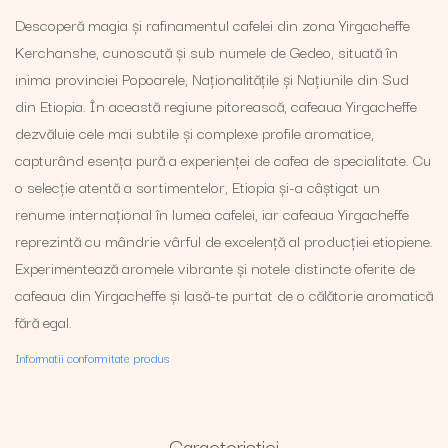
Descoperă magia și rafinamentul cafelei din zona Yirgacheffe
Kerchanshe, cunoscută și sub numele de Gedeo, situată în
inima provinciei Popoarele, Naționalitățile și Națiunile din Sud
din Etiopia. În această regiune pitorească, cafeaua Yirgacheffe
dezvăluie cele mai subtile și complexe profile aromatice,
capturând esența pură a experienței de cafea de specialitate. Cu
o selecție atentă a sortimentelor, Etiopia și-a câștigat un
renume internațional în lumea cafelei, iar cafeaua Yirgacheffe
reprezintă cu mândrie vârful de excelență al producției etiopiene.
Experimentează aromele vibrante și notele distincte oferite de
cafeaua din Yirgacheffe și lasă-te purtat de o călătorie aromatică
fără egal.
Informatii conformitate produs
Caracteristici