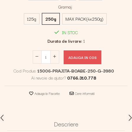
Gramaj
:
125g
250g
MAX PACK(4x250g)
IN STOC
Durata de livrare:
1
ADAUGA IN COS
Cod Produs:
15006-PRAJITA-BOABE-250-G-3980
Ai nevoie de ajutor?
0766.310.778
Adauga la Favorite
Cere informatii
Descriere