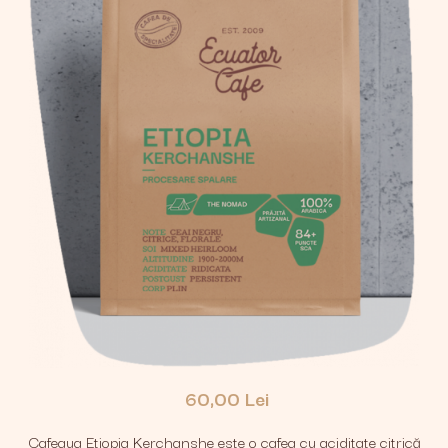
60,00 Lei
Cafeaua Etiopia Kerchanshe este o cafea cu aciditate citrică