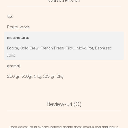
tip:
Prajita,
Verde
macinatura:
Boabe,
Cold Brew,
French Press,
Filtru,
Moka Pot,
Espresso,
Ibric
gramaj:
250 gr,
500gr,
1 kg,
125 gr,
2kg
Review-uri
(0)
Daca doresti sa iti exprimi parerea despre acest produs poti adauga un