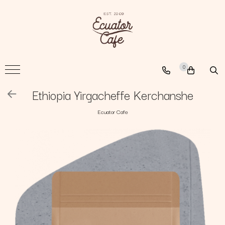
Cafea
A New Path
0
The Nomad
The Coffee Searcher
Ethiopia Yirgacheffe Kerchanshe
Ecuator Cafe