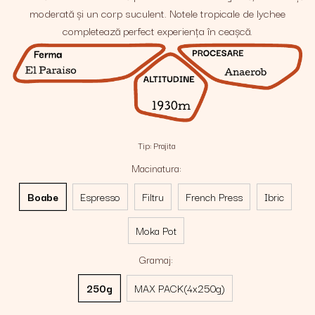
moderată și un corp suculent. Notele tropicale de lychee
completează perfect experiența în ceașcă.
Tip
:
Prajita
Macinatura
:
Boabe
Espresso
Filtru
French Press
Ibric
Moka Pot
Gramaj
:
250g
MAX PACK(4x250g)