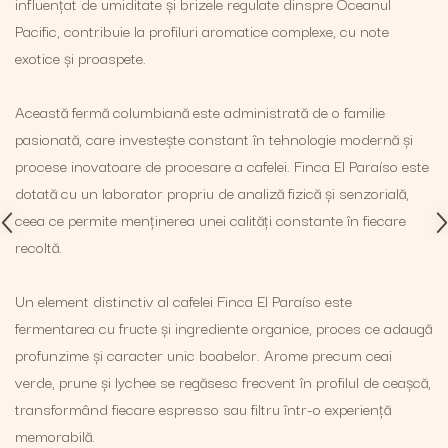
influențat de umiditate și brizele regulate dinspre Oceanul
Pacific, contribuie la profiluri aromatice complexe, cu note
exotice și proaspete.
Această fermă columbiană este administrată de o familie
pasionată, care investește constant în tehnologie modernă și
procese inovatoare de procesare a cafelei. Finca El Paraíso este
dotată cu un laborator propriu de analiză fizică și senzorială,
ceea ce permite menținerea unei calități constante în fiecare
recoltă.
Un element distinctiv al cafelei Finca El Paraíso este
fermentarea cu fructe și ingrediente organice, proces ce adaugă
profunzime și caracter unic boabelor. Arome precum ceai
verde, prune și lychee se regăsesc frecvent în profilul de ceașcă,
transformând fiecare espresso sau filtru într-o experiență
memorabilă.