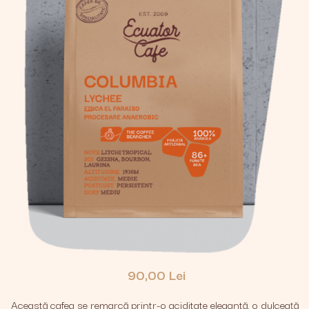
90,00 Lei
Această cafea se remarcă printr-o aciditate elegantă, o dulceață