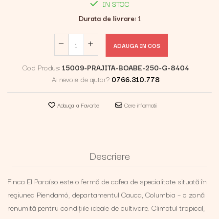
IN STOC
Durata de livrare:
1
ADAUGA IN COS
Cod Produs:
15009-PRAJITA-BOABE-250-G-8404
Ai nevoie de ajutor?
0766.310.778
Adauga la Favorite
Cere informatii
Descriere
Finca El Paraíso este o fermă de cafea de specialitate situată în
regiunea Piendamó, departamentul Cauca, Columbia – o zonă
renumită pentru condițiile ideale de cultivare. Climatul tropical,