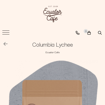
Cafea
A New Path
0
The Nomad
The Coffee Searcher
Columbia Lychee
Ecuator Cafe