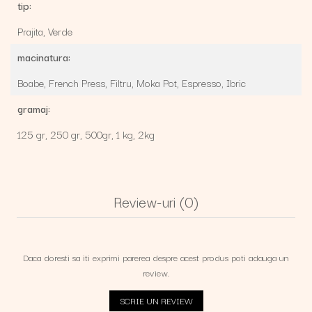
tip:
Prajita,
Verde
macinatura:
Boabe,
French Press,
Filtru,
Moka Pot,
Espresso,
Ibric
gramaj:
125 gr,
250 gr,
500gr,
1 kg,
2kg
Review-uri
(0)
Daca doresti sa iti exprimi parerea despre acest produs poti adauga un
review.
SCRIE UN REVIEW