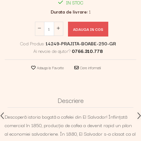
IN STOC
Durata de livrare:
1
ADAUGA IN COS
Cod Produs:
14249-PRAJITA-BOABE-250-GR
Ai nevoie de ajutor?
0766.310.778
Adauga la Favorite
Cere informatii
Descriere
Descoperă istoria bogată a cafelei din El Salvador! Înființată
comercial în 1850, producția de cafea a devenit rapid un pilon
al economiei salvadoriene. În 1880, El Salvador s-a clasat ca al