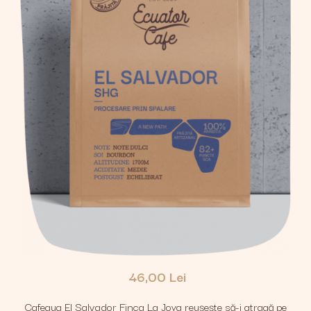
46,00 Lei
Cafeaua El Salvador Finca La Joya reușește să-i atragă pe