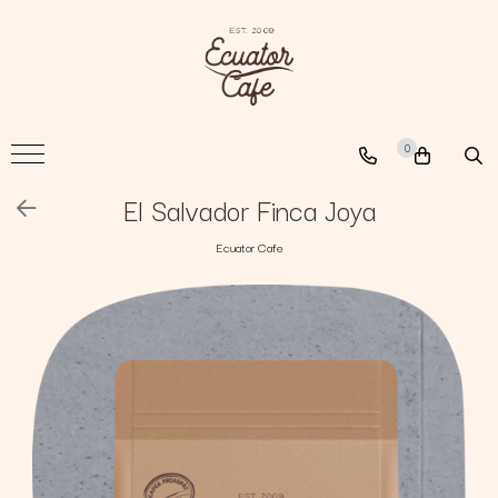
Cafea
A New Path
0
The Nomad
The Coffee Searcher
El Salvador Finca Joya
Ecuator Cafe