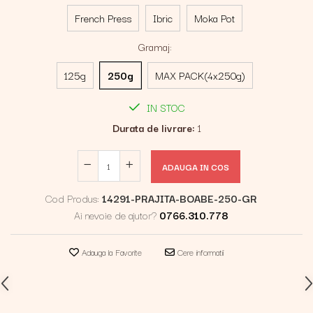
French Press
Ibric
Moka Pot
Gramaj
:
125g
250g
MAX PACK(4x250g)
IN STOC
Durata de livrare:
1
ADAUGA IN COS
Cod Produs:
14291-PRAJITA-BOABE-250-GR
Ai nevoie de ajutor?
0766.310.778
Adauga la Favorite
Cere informatii