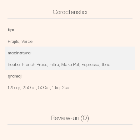
Caracteristici
tip:
Prajita,
Verde
macinatura:
Boabe,
French Press,
Filtru,
Moka Pot,
Espresso,
Ibric
gramaj:
125 gr,
250 gr,
500gr,
1 kg,
2kg
Review-uri
(0)