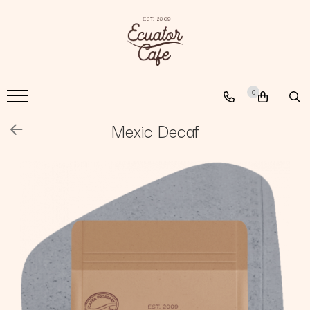
Cafea
A New Path
0
The Nomad
The Coffee Searcher
Mexic Decaf