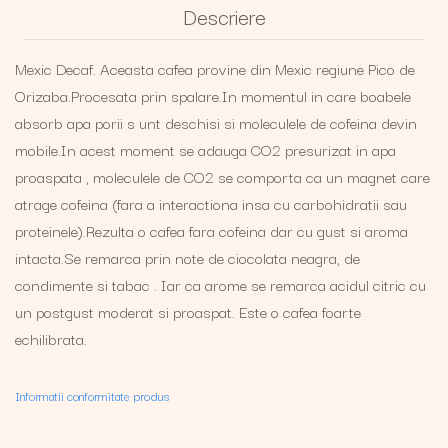
Descriere
Mexic Decaf. Aceasta cafea provine din Mexic regiune Pico de
Orizaba.Procesata prin spalare.In momentul in care boabele
absorb apa porii s unt deschisi si moleculele de cofeina devin
mobile.In acest moment se adauga CO2 presurizat in apa
proaspata , moleculele de CO2 se comporta ca un magnet care
atrage cofeina (fara a interactiona insa cu carbohidratii sau
proteinele).Rezulta o cafea fara cofeina dar cu gust si aroma
intacta.Se remarca prin note de ciocolata neagra, de
condimente si tabac . Iar ca arome se remarca acidul citric cu
un postgust moderat si proaspat. Este o cafea foarte
echilibrata.
Informatii conformitate produs