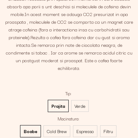
absorb apa porii s unt deschisi si moleculele de cofeina devin
mobile.In acest moment se adauga CO2 presurizat in apa
proaspata , moleculele de CO2 se comporta ca un magnet care
atrage cofeina (fara a interactiona insa cu carbohidratii sau
proteinele).Rezulta o cafea fara cofeina dar cu gust si aroma
intacta.Se remarca prin note de ciocolata neagra, de
condimente si tabac . Iar ca arome se remarca acidul citric cu
un postgust moderat si proaspat. Este o cafea foarte
echilibrata.
Tip
:
Prajita
Verde
Macinatura
:
Boabe
Cold Brew
Espresso
Filtru